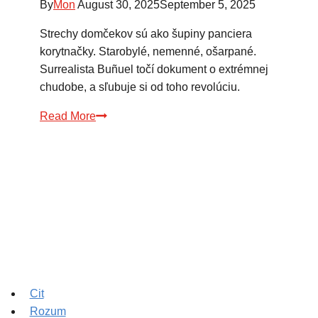
By
Mon
August 30, 2025
September 5, 2025
Strechy domčekov sú ako šupiny panciera
korytnačky. Starobylé, nemenné, ošarpané.
Surrealista Buñuel točí dokument o extrémnej
chudobe, a sľubuje si od toho revolúciu.
Buñuel
Read More
v
labyrinte
korytnačiek
|
Fermín
Solís
Cit
Rozum