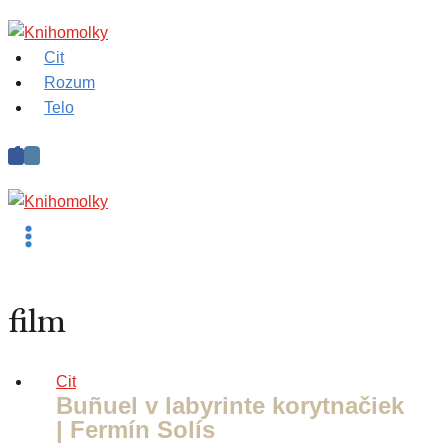
Skip
to
Cit
content
Rozum
Telo
film
Cit
Buñuel v labyrinte korytnačiek
| Fermín Solís